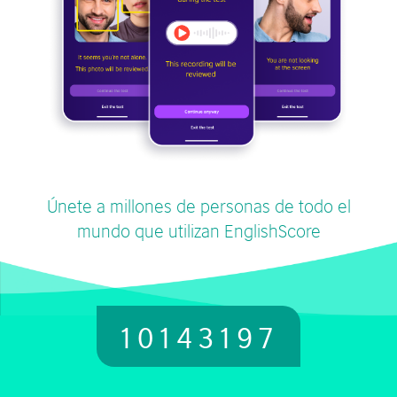
Únete a millones de personas de todo el
mundo que utilizan EnglishScore
10143197