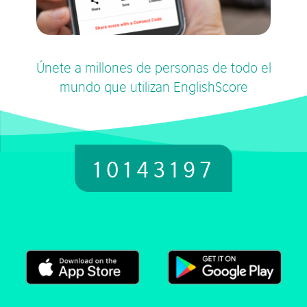
Únete a millones de personas de todo el
mundo que utilizan EnglishScore
10143197