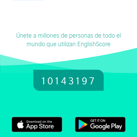
Únete a millones de personas de todo el
mundo que utilizan EnglishScore
10143197