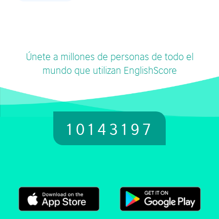
Únete a millones de personas de todo el
mundo que utilizan EnglishScore
10143197