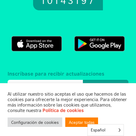
Inscríbase para recibir actualizaciones
Suscríbase a
Al utilizar nuestro sitio aceptas el uso que hacemos de las
cookies para ofrecerte la mejor experiencia. Para obtener
más información sobre las cookies que utilizamos,
consulte nuestra
Política de cookies
Uso de EnglishScore
Condiciones de uso
Configuración de cookies
Aceptar todas
Español
Política de privacidad