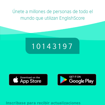
Únete a millones de personas de todo el
mundo que utilizan EnglishScore
10143197
Inscríbase para recibir actualizaciones