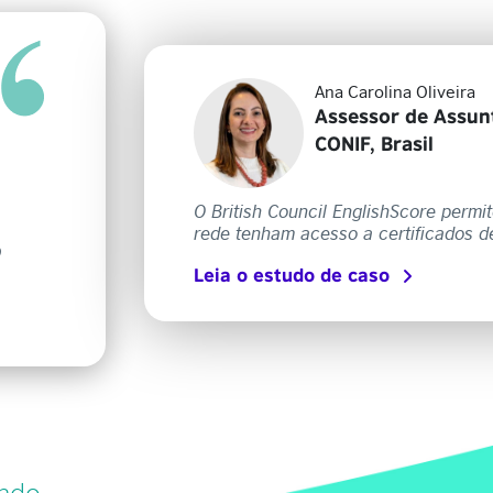
Ana Carolina Oliveira
Assessor de Assunt
CONIF, Brasil
O British Council EnglishScore permi
rede tenham acesso a certificados de
o
Leia o estudo de caso
undo