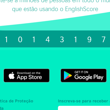
que estão usando o EnglishScore
1014319
ítica de Proteção
Inscreva-se para receber 
da