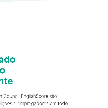
cado
do
nte
sh Council EnglishScore são
tuições e empregadores em todo