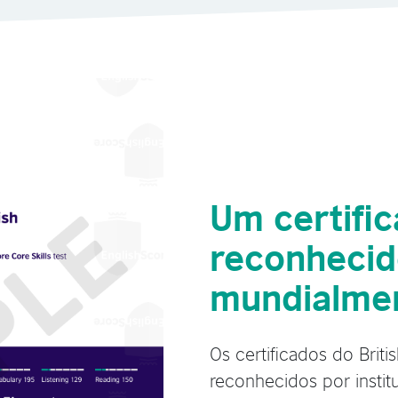
Um certifi
reconheci
mundialme
Os certificados do Briti
reconhecidos por insti