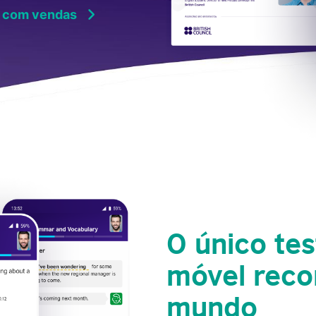
 com vendas
O único tes
móvel reco
mundo