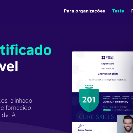
Para organizações
Teste
tificado
vel
cos, alinhado
 e fornecido
 de IA.