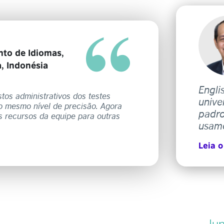
to de Idiomas,
, Indonésia
Engli
os administrativos dos testes
unive
o mesmo nível de precisão. Agora
padro
 recursos da equipe para outras
usamo
Leia o
Jun