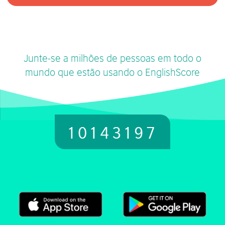
Junte-se a milhões de pessoas em todo o
mundo que estão usando o EnglishScore
10143197