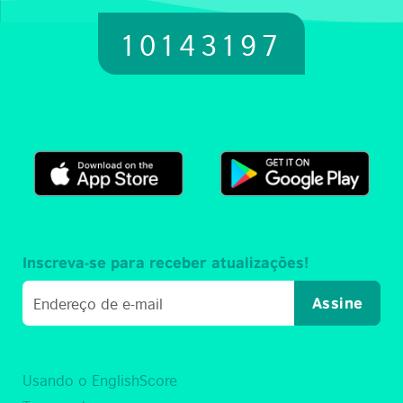
10143197
Inscreva-se para receber atualizações!
Assine
Usando o EnglishScore