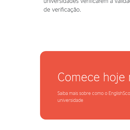
universidades verificarem a valid
de verificação.
Comece hoje
Saiba mais sobre como o EnglishSco
universidade