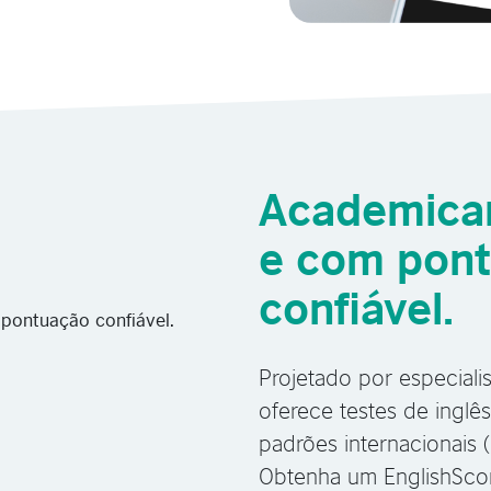
Academica
e com pon
confiável.
Projetado por especiali
oferece testes de inglê
padrões internacionais 
Obtenha um EnglishScor