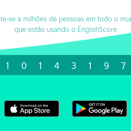
te-se a milhões de pessoas em todo o m
que estão usando o EnglishScore
1014319