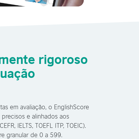
mente rigoroso
tuação
stas em avaliação, o EnglishScore
s precisos e alinhados aos
(CEFR, IELTS, TOEFL ITP, TOEIC).
e granular de 0 a 599.