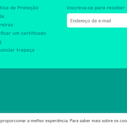
ítica de Proteção
Inscreva-se para receber 
da
reiras
ificar um certificado
g
unciar trapaça
 proporcionar a melhor experiência. Para saber mais sobre os coo