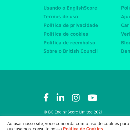
Usando o EnglishScore
Pol
Termos de uso
Aju
Política de privacidade
Car
Política de cookies
Ver
Política de reembolso
Blo
Sobre o British Council
Den
© BC EnglishScore Limited 2021
Ao usar nosso site, você concorda com o uso de cookies para
que usamos, consulte nossa
Política de Cookies