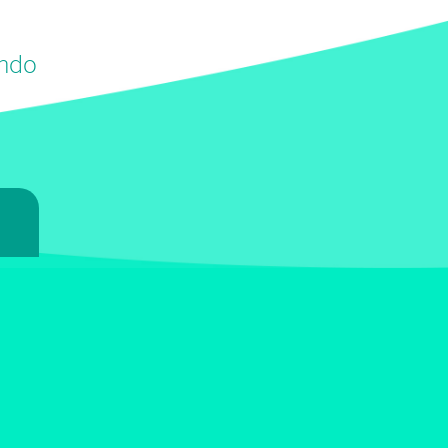
undo
7