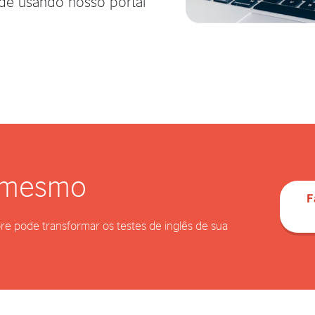
ade usando nosso portal
 mesmo
F
re pode transformar os testes de inglês de sua