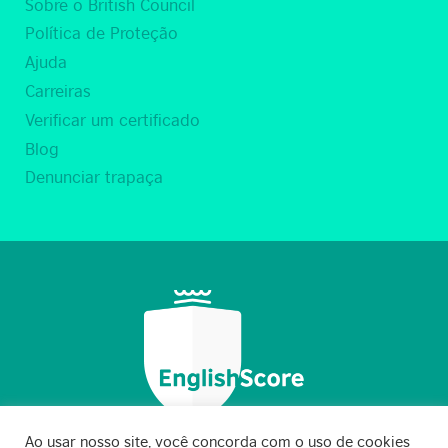
Sobre o British Council
Política de Proteção
Ajuda
Carreiras
Verificar um certificado
Blog
Denunciar trapaça
Ao usar nosso site, você concorda com o uso de cookies