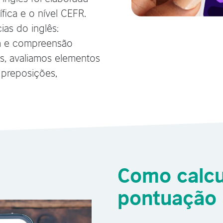
fica e o nível CEFR.
as do inglês:
ura e compreensão
es, avaliamos elementos
 preposições,
Como calc
pontuação