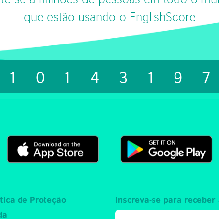
que estão usando o EnglishScore
1014319
ítica de Proteção
Inscreva-se para receber 
da