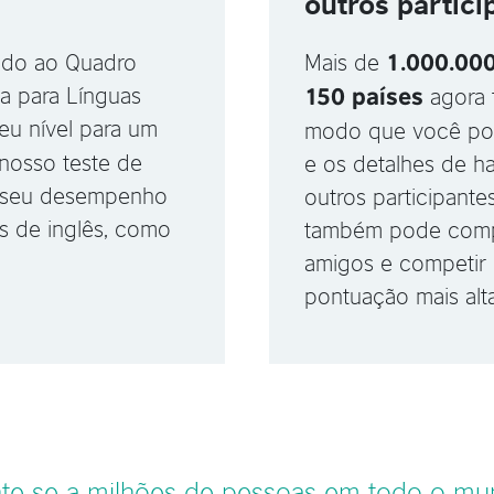
outros partici
hado ao Quadro
Mais de
1.000.00
 para Línguas
agora 
150 países
eu nível para um
modo que você po
nosso teste de
e os detalhes de ha
e seu desempenho
outros participante
is de inglês, como
também pode compa
amigos e competir
pontuação mais alta
te-se a milhões de pessoas em todo o m