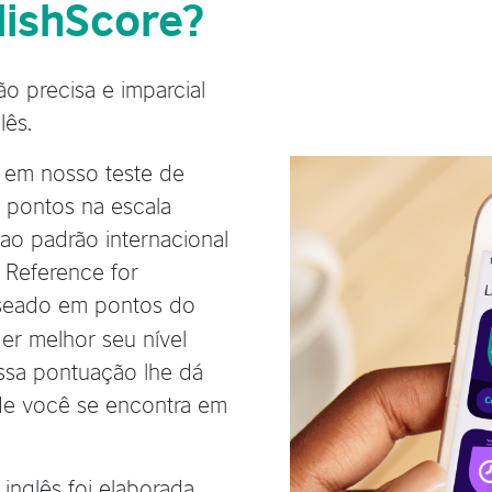
lishScore?
ão precisa e imparcial
lês.
 em nosso teste de
m pontos na escala
 ao padrão internacional
Reference for
aseado em pontos do
er melhor seu nível
ssa pontuação lhe dá
e você se encontra em
inglês foi elaborada