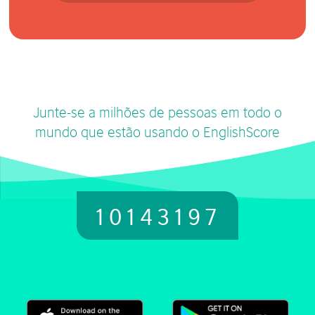
Junte-se a milhões de pessoas em todo o
mundo que estão usando o EnglishScore
10143197