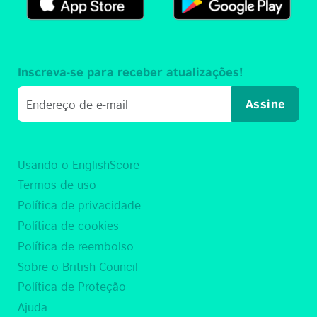
Inscreva-se para receber atualizações!
Assine
Usando o EnglishScore
Termos de uso
Política de privacidade
Política de cookies
Política de reembolso
Sobre o British Council
Política de Proteção
Ajuda