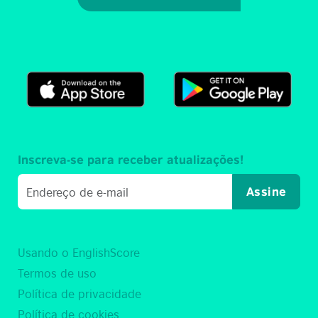
Inscreva-se para receber atualizações!
Assine
Usando o EnglishScore
Termos de uso
Política de privacidade
Política de cookies