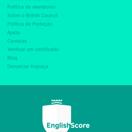
Política de reembolso
Sobre o British Council
Política de Proteção
Ajuda
Carreiras
Verificar um certificado
Blog
Denunciar trapaça