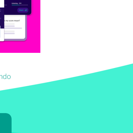
undo
7