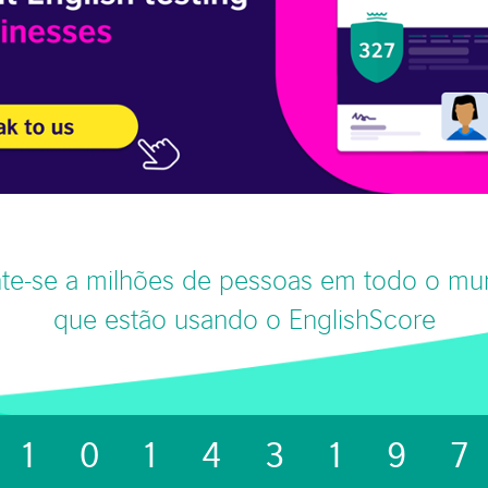
te-se a milhões de pessoas em todo o m
que estão usando o EnglishScore
1014319