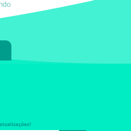
undo
7
atualizações!