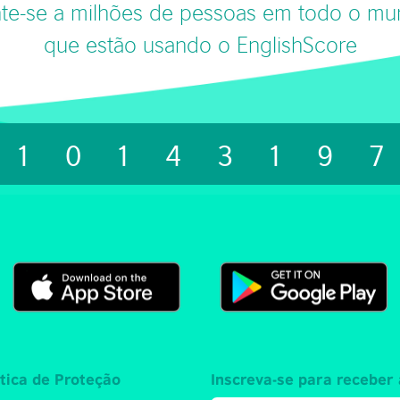
te-se a milhões de pessoas em todo o m
que estão usando o EnglishScore
1014319
ítica de Proteção
Inscreva-se para receber 