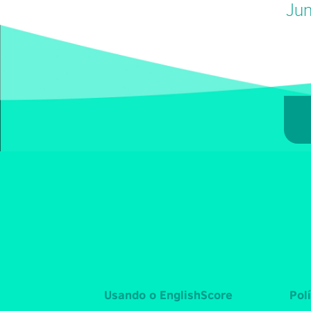
Jun
Usando o EnglishScore
Pol