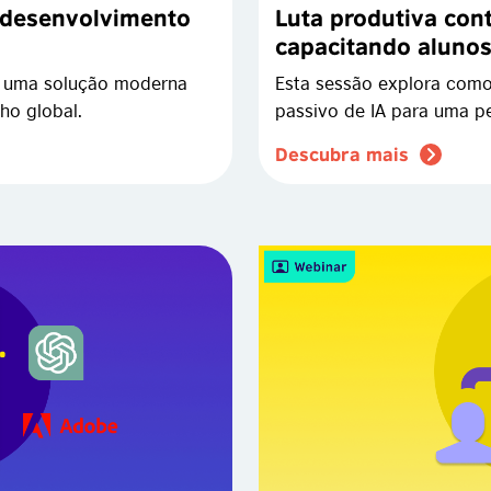
 desenvolvimento
Luta produtiva cont
capacitando aluno
redações...
e uma solução moderna
Esta sessão explora como
ho global.
passivo de IA para uma pe
Descubra mais